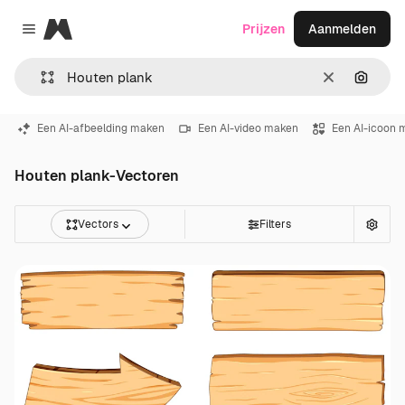
Magnific
Prijzen
Aanmelden
Close menu
Wissen
Zoeken
Een AI-afbeelding maken
Een AI-video maken
Een AI-icoon 
Houten plank-Vectoren
Vectors
Filters