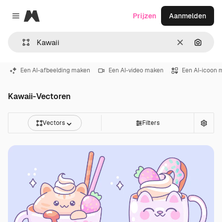
Magnific
Prijzen
Aanmelden
Close menu
Wissen
Zoeken
Een AI-afbeelding maken
Een AI-video maken
Een AI-icoon 
Kawaii-Vectoren
Vectors
Filters