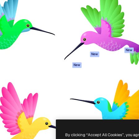
latform om je beste werk te
Spaces
Academy
dan 1 miljoen abonnees
AI-assistent
Documentatie
elingen, ondernemingen,
AI Image Generator
Ondersteuning
io's.
AI Video Generator
Algemene
voorwaarden
AI Voice Generator
Privacybeleid
Stockcontent
Originelen
MCP voor
New
New
Claude/ChatGPT
Cookiebeleid
Agenten
Vertrouwenscent
New
API
Partners
Mobiele app
Onderneming
Alle Magnific-tools
-
2026
Freepik Company S.L.U.
Alle rechten voorbehouden
.
By clicking “Accept All Cookies”, you ag