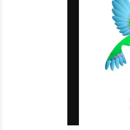
Het creatieve p
creëren. Meer 
onder creatiev
bureaus en stud
Nederlands
Copyright © 2010