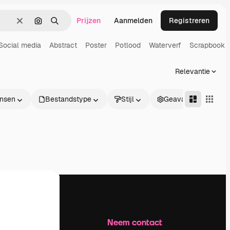
Prijzen
Aanmelden
Registreren
Wissen
Zoeken op afbeelding
Zoeken
Social media
Abstract
Poster
Potlood
Waterverf
Scrapbook
Relevantie
nsen
Bestandstype
Stijl
Geavanceerd
Bedrijf
Neem contact