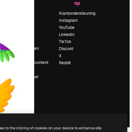
op
Prijzen
Over ons
Klantondersteuning
Reviews
Instagram
Vacatures
YouTube
Zoektrends
LinkedIn
Blog
TikTok
Evenementen
Discord
Slidesgo
X
rum
Verkoop je content
Reddit
Perszaal
Op zoek naar
magnific.ai
ree to the storing of cookies on your device to enhance site