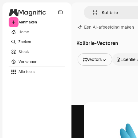
Aanmaken
Een AI-afbeelding maken
Home
Zoeken
Kolibrie-Vectoren
Stock
Vectors
Licentie
Verkennen
Alle afbeeldingen
Alle tools
Vectors
Illustraties
Foto's
PSD
Sjablonen
Mockups
Video's
Filmmateriaal
Dynamische afbeeldingen
Videosjablonen
Iconen
3D-modellen
Lettertypen