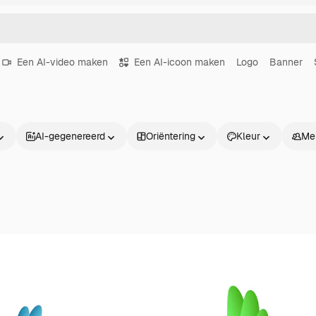
Een AI-video maken
Een AI-icoon maken
Logo
Banner
AI-gegenereerd
Oriëntering
Kleur
Me
Producten
Aan de slag