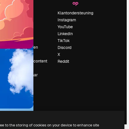
op
Prijzen
Over ons
Klantondersteuning
Reviews
Instagram
Vacatures
YouTube
Zoektrends
LinkedIn
Blog
TikTok
Evenementen
Discord
Slidesgo
X
rum
Verkoop je content
Reddit
Perszaal
Op zoek naar
magnific.ai
ree to the storing of cookies on your device to enhance site