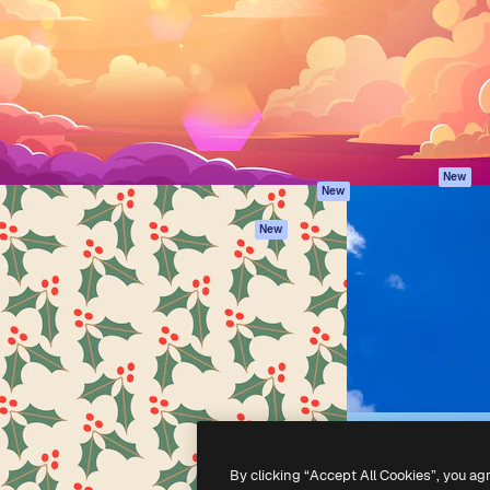
latform om je beste werk te
Spaces
Academy
dan 1 miljoen abonnees
AI-assistent
Documentatie
elingen, ondernemingen,
AI Image Generator
Ondersteuning
io's.
AI Video Generator
Algemene
voorwaarden
AI Voice Generator
Privacybeleid
Stockcontent
Originelen
MCP voor
New
New
Claude/ChatGPT
Cookiebeleid
Agenten
Vertrouwenscent
New
API
Partners
Mobiele app
Onderneming
Alle Magnific-tools
-
2026
Freepik Company S.L.U.
Alle rechten voorbehouden
.
By clicking “Accept All Cookies”, you ag