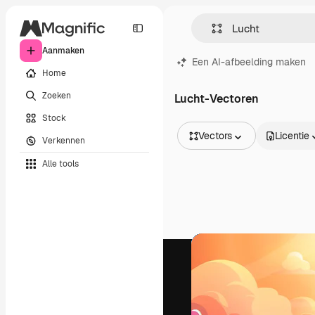
Aanmaken
Een AI-afbeelding maken
Home
Zoeken
Lucht-Vectoren
Stock
Vectors
Licentie
Verkennen
Alle afbeeldingen
Alle tools
Vectors
Illustraties
Foto's
PSD
Sjablonen
Mockups
Video's
Filmmateriaal
Dynamische afbeeldingen
Videosjablonen
Iconen
3D-modellen
Lettertypen