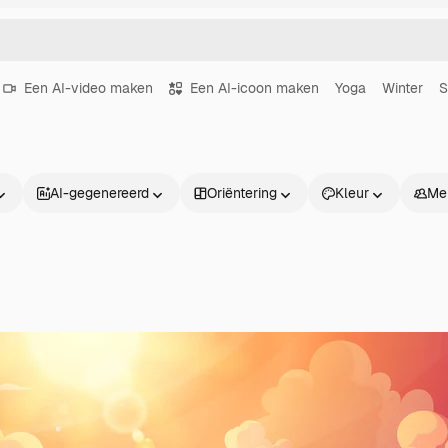
Een AI-video maken
Een AI-icoon maken
Yoga
Winter
S
AI-gegenereerd
Oriëntering
Kleur
Me
Producten
Aan de slag