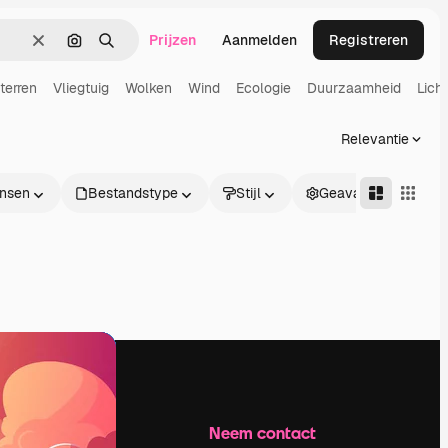
Prijzen
Aanmelden
Registreren
Wissen
Zoeken op afbeelding
Zoeken
terren
Vliegtuig
Wolken
Wind
Ecologie
Duurzaamheid
Licht
Relevantie
nsen
Bestandstype
Stijl
Geavanceerd
Bedrijf
Neem contact