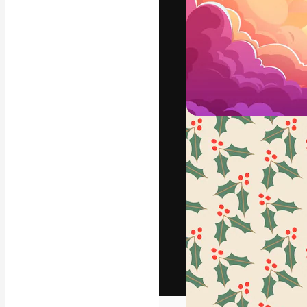
Het creatieve p
creëren. Meer 
onder creatiev
bureaus en stud
Nederlands
Copyright © 2010