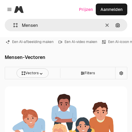
Magnific
Prijzen
Aanmelden
Close menu
Wissen
Zoeken
Een AI-afbeelding maken
Een AI-video maken
Een AI-icoon 
Mensen-Vectoren
Vectors
Filters