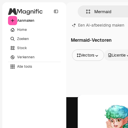
Aanmaken
Een AI-afbeelding maken
Home
Zoeken
Mermaid-Vectoren
Stock
Vectors
Licentie
Verkennen
Alle afbeeldingen
Alle tools
Vectors
Illustraties
Foto's
PSD
Sjablonen
Mockups
Video's
Filmmateriaal
Dynamische afbeeldingen
Videosjablonen
Iconen
3D-modellen
Lettertypen