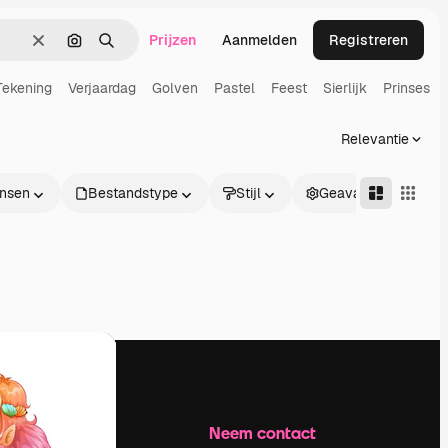
Prijzen
Aanmelden
Registreren
Wissen
Zoeken op afbeelding
Zoeken
Tekening
Verjaardag
Golven
Pastel
Feest
Sierlijk
Prinses
Relevantie
nsen
Bestandstype
Stijl
Geavanceerd
Bedrijf
Neem contact