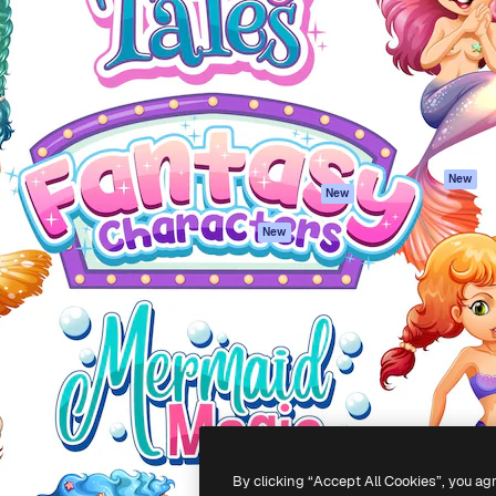
latform om je beste werk te
Spaces
Academy
dan 1 miljoen abonnees
AI-assistent
Documentatie
elingen, ondernemingen,
AI Image Generator
Ondersteuning
io's.
AI Video Generator
Algemene
voorwaarden
AI Voice Generator
Privacybeleid
Stockcontent
Originelen
MCP voor
New
New
Claude/ChatGPT
Cookiebeleid
Agenten
Vertrouwenscent
New
API
Partners
Mobiele app
Onderneming
Alle Magnific-tools
-
2026
Freepik Company S.L.U.
Alle rechten voorbehouden
.
By clicking “Accept All Cookies”, you ag