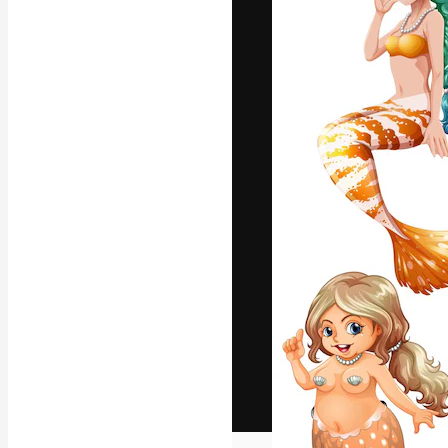
Het creatieve p
creëren. Meer 
onder creatiev
bureaus en stud
Nederlands
Copyright © 2010