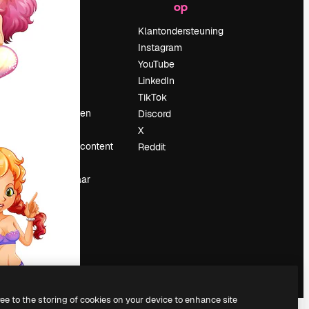
op
Prijzen
Over ons
Klantondersteuning
Reviews
Instagram
Vacatures
YouTube
Zoektrends
LinkedIn
Blog
TikTok
Evenementen
Discord
Slidesgo
X
rum
Verkoop je content
Reddit
Perszaal
Op zoek naar
magnific.ai
ree to the storing of cookies on your device to enhance site