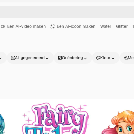
Een AI-video maken
Een AI-icoon maken
Water
Glitter
AI-gegenereerd
Oriëntering
Kleur
Me
Producten
Aan de slag