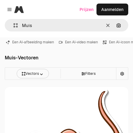
Magnific
Prijzen
Aanmelden
Close menu
Wissen
Zoeken
Een AI-afbeelding maken
Een AI-video maken
Een AI-icoon 
Muis-Vectoren
Vectors
Filters