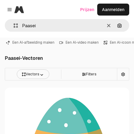
Magnific
Prijzen
Aanmelden
Close menu
Wissen
Zoeken
Een AI-afbeelding maken
Een AI-video maken
Een AI-icoon 
Paasei-Vectoren
Vectors
Filters