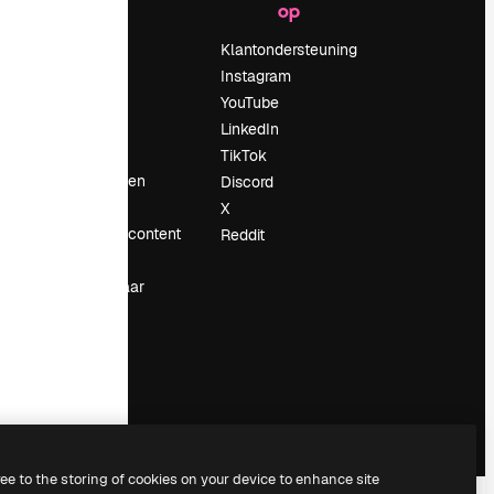
op
Prijzen
Over ons
Klantondersteuning
Reviews
Instagram
Vacatures
YouTube
Zoektrends
LinkedIn
Blog
TikTok
Evenementen
Discord
Slidesgo
X
rum
Verkoop je content
Reddit
Perszaal
Op zoek naar
magnific.ai
ree to the storing of cookies on your device to enhance site