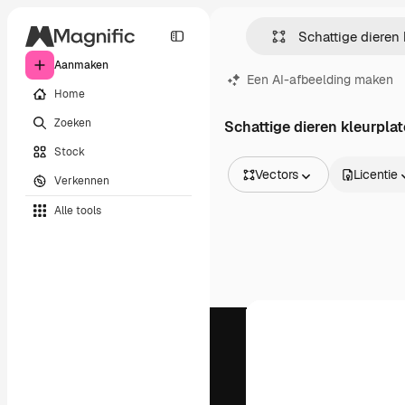
Aanmaken
Een AI-afbeelding maken
Home
Zoeken
Schattige dieren kleurpla
Stock
Vectors
Licentie
Verkennen
Alle afbeeldingen
Alle tools
Vectors
Illustraties
Foto's
PSD
Sjablonen
Mockups
Video's
Filmmateriaal
Dynamische afbeeldingen
Videosjablonen
Iconen
3D-modellen
Lettertypen