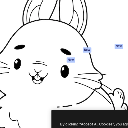
latform om je beste werk te
Spaces
Academy
dan 1 miljoen abonnees
AI-assistent
Documentatie
elingen, ondernemingen,
AI Image Generator
Ondersteuning
io's.
AI Video Generator
Algemene
voorwaarden
AI Voice Generator
Privacybeleid
Stockcontent
Originelen
MCP voor
New
New
Claude/ChatGPT
Cookiebeleid
Agenten
Vertrouwenscent
New
API
Partners
Mobiele app
Onderneming
Alle Magnific-tools
-
2026
Freepik Company S.L.U.
Alle rechten voorbehouden
.
By clicking “Accept All Cookies”, you ag