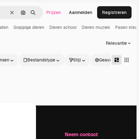
Prijzen
Aanmelden
Registreren
Wissen
Zoeken op afbeelding
Zoeken
laten
Grappige dieren
Dieren school
Dieren muziek
Pasen kleur
Relevantie
nsen
Bestandstype
Stijl
Geavanceerd
Bedrijf
Neem contact