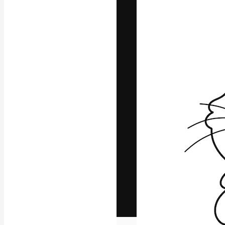
Het creatieve p
creëren. Meer 
onder creatiev
bureaus en stud
Nederlands
Copyright © 2010