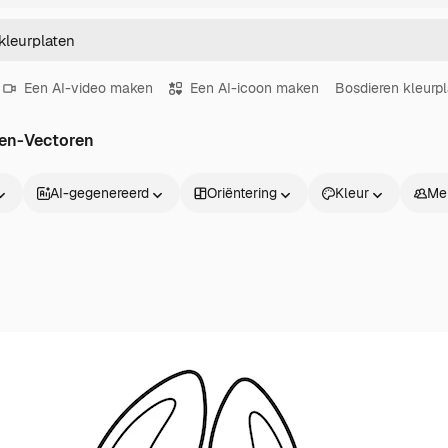
Een AI-video maken
Een AI-icoon maken
Bosdieren kleurp
ten-Vectoren
AI-gegenereerd
Oriëntering
Kleur
Me
Producten
Aan de slag