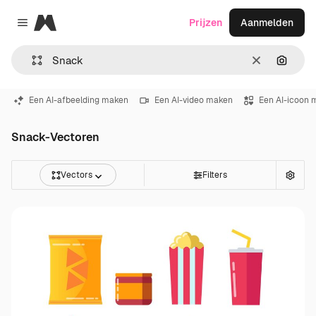
Magnific
Prijzen
Aanmelden
Close menu
Wissen
Zoeken
Een AI-afbeelding maken
Een AI-video maken
Een AI-icoon 
Snack-Vectoren
Vectors
Filters