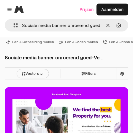
Magnific
Prijzen
Aanmelden
Close menu
Wissen
Zoeken
Een AI-afbeelding maken
Een AI-video maken
Een AI-icoon 
Sociale media banner onroerend goed-Vectoren
Vectors
Filters