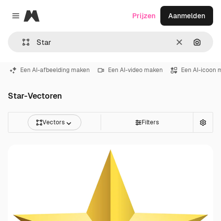
Magnific
Prijzen
Aanmelden
Close menu
Wissen
Zoeken
Een AI-afbeelding maken
Een AI-video maken
Een AI-icoon 
Star-Vectoren
Vectors
Filters