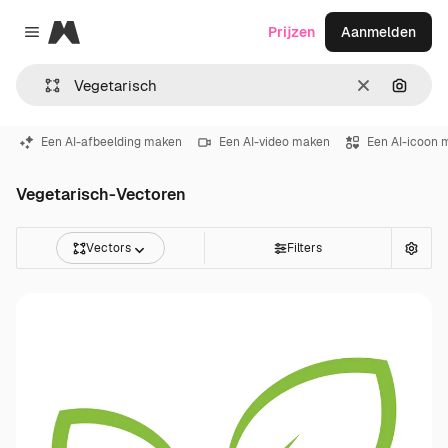
Magnific
Prijzen
Aanmelden
Close menu
Wissen
Zoeken
Een AI-afbeelding maken
Een AI-video maken
Een AI-icoon 
Vegetarisch-Vectoren
Vectors
Filters