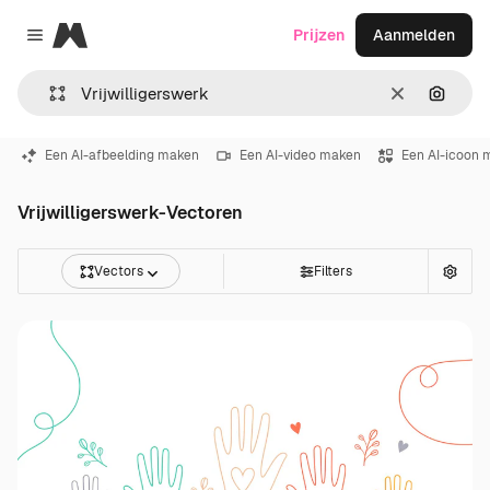
Magnific
Prijzen
Aanmelden
Close menu
Wissen
Zoeken
Een AI-afbeelding maken
Een AI-video maken
Een AI-icoon 
Vrijwilligerswerk-Vectoren
Vectors
Filters