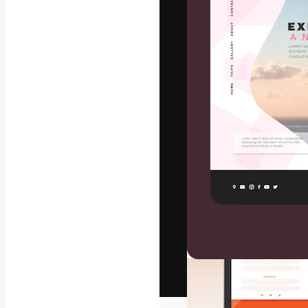
Het creatieve p
creëren. Meer 
onder creatiev
bureaus en stud
Nederlands
Copyright © 2010