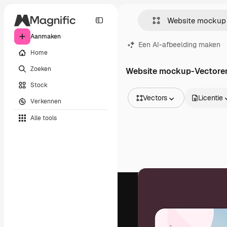
Aanmaken
Een AI-afbeelding maken
Home
Zoeken
Website mockup-Vectore
Stock
Vectors
Licentie
Verkennen
Alle afbeeldingen
Alle tools
Vectors
Illustraties
Foto's
PSD
Sjablonen
Mockups
Video's
Filmmateriaal
Dynamische afbeeldingen
Videosjablonen
Iconen
3D-modellen
Lettertypen