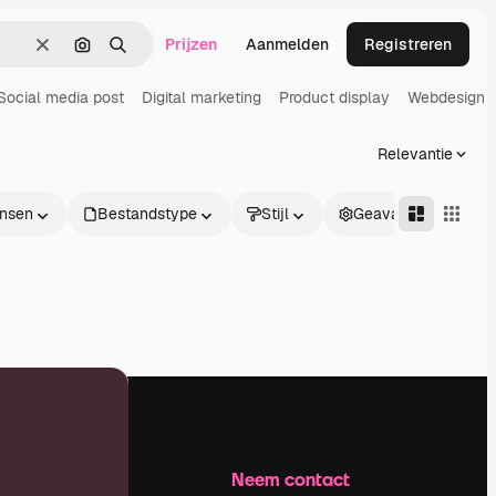
Prijzen
Aanmelden
Registreren
Wissen
Zoeken op afbeelding
Zoeken
Social media post
Digital marketing
Product display
Webdesign
Relevantie
nsen
Bestandstype
Stijl
Geavanceerd
Bedrijf
Neem contact