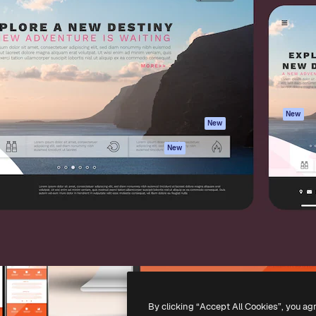
latform om je beste werk te
Spaces
Academy
dan 1 miljoen abonnees
AI-assistent
Documentatie
elingen, ondernemingen,
AI Image Generator
Ondersteuning
io's.
AI Video Generator
Algemene
voorwaarden
AI Voice Generator
Privacybeleid
Stockcontent
Originelen
MCP voor
New
New
Claude/ChatGPT
Cookiebeleid
Agenten
Vertrouwenscent
New
API
Partners
Mobiele app
Onderneming
Alle Magnific-tools
-
2026
Freepik Company S.L.U.
Alle rechten voorbehouden
.
By clicking “Accept All Cookies”, you ag