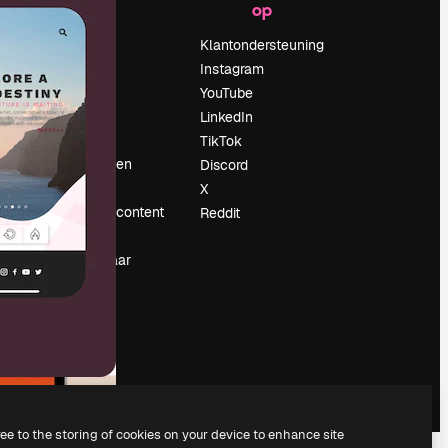
op
Prijzen
Over ons
Klantondersteuning
Reviews
Instagram
Vacatures
YouTube
Zoektrends
LinkedIn
Blog
TikTok
Evenementen
Discord
Slidesgo
X
rum
Verkoop je content
Reddit
Perszaal
Op zoek naar
magnific.ai
ree to the storing of cookies on your device to enhance site