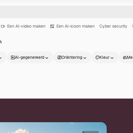
Een AI-video maken
Een AI-icoon maken
Cyber security
n
AI-gegenereerd
Oriëntering
Kleur
Me
Producten
Aan de slag