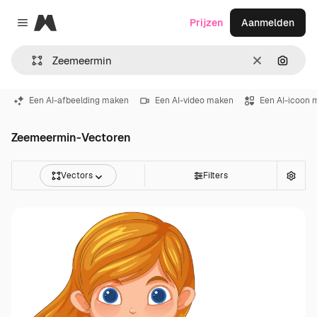
Magnific
Prijzen
Aanmelden
Close menu
Wissen
Zoeken
Een AI-afbeelding maken
Een AI-video maken
Een AI-icoon 
Zeemeermin-Vectoren
Vectors
Filters