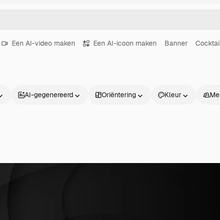
Een AI-video maken
Een AI-icoon maken
Banner
Cocktai
AI-gegenereerd
Oriëntering
Kleur
Me
Producten
Aan de slag