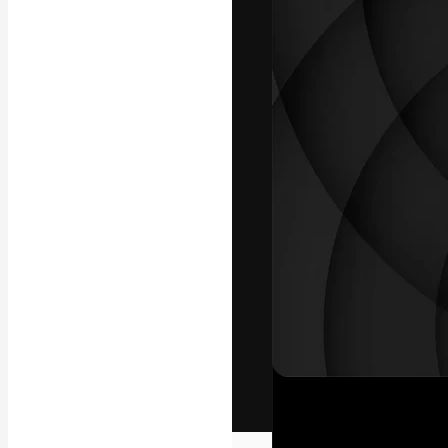
Het creatieve p
creëren. Meer 
onder creatiev
bureaus en stud
Nederlands
Copyright © 2010