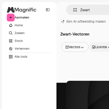
Aanmaken
Een AI-afbeelding maken
Home
Zoeken
Zwart-Vectoren
Stock
Vectors
Licentie
Verkennen
Alle afbeeldingen
Alle tools
Vectors
Illustraties
Foto's
PSD
Sjablonen
Mockups
Video's
Filmmateriaal
Dynamische afbeeldingen
Videosjablonen
Iconen
3D-modellen
Lettertypen