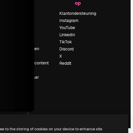
op
Prijzen
Over ons
Klantondersteuning
Reviews
Instagram
Vacatures
YouTube
Zoektrends
LinkedIn
Blog
TikTok
Evenementen
Discord
Slidesgo
X
rum
Verkoop je content
Reddit
Perszaal
Op zoek naar
magnific.ai
ree to the storing of cookies on your device to enhance site