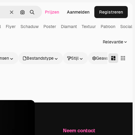
Prijzen
Aanmelden
Registreren
Wissen
Zoeken op afbeelding
Zoeken
l
Flyer
Schaduw
Poster
Diamant
Textuur
Patroon
Social 
Relevantie
nsen
Bestandstype
Stijl
Geavanceerd
Bedrijf
Neem contact