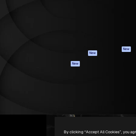
latform om je beste werk te
Spaces
Academy
dan 1 miljoen abonnees
AI-assistent
Documentatie
elingen, ondernemingen,
AI Image Generator
Ondersteuning
io's.
AI Video Generator
Algemene
voorwaarden
AI Voice Generator
Privacybeleid
Stockcontent
Originelen
MCP voor
New
New
Claude/ChatGPT
Cookiebeleid
Agenten
Vertrouwenscent
New
API
Partners
Mobiele app
Onderneming
Alle Magnific-tools
-
2026
Freepik Company S.L.U.
Alle rechten voorbehouden
.
By clicking “Accept All Cookies”, you ag