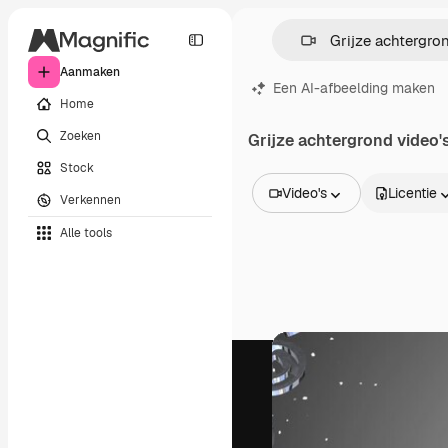
Aanmaken
Een AI-afbeelding maken
Home
Zoeken
Grijze achtergrond video'
Stock
Video's
Licentie
Verkennen
Alle afbeeldingen
Alle tools
Vectors
Illustraties
Foto's
PSD
Sjablonen
Mockups
Video's
Filmmateriaal
Dynamische afbeeldingen
Videosjablonen
Iconen
3D-modellen
Lettertypen