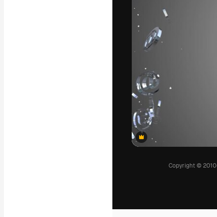
Het creatieve p
creëren. Meer 
onder creatiev
bureaus en stud
Nederlands
Premium
Premium
Premium
Premium
Premium
Premium
Premium
Premium
Premium
Premium
Premium
Premium
Premium
Premium
Premium
Premium
Premium
Premium
Premium
Premium
Premium
Premium
Premium
Premium
Premium
Premium
Premium
Premium
Premium
Premium
Premium
Premium
Premium
Premium
Premium
Premium
Premium
Premium
Premium
Premium
Premium
Premium
Premium
Premium
Premium
Premium
Premium
Premium
Premium
Premium
Premium
Premium
Premium
Premium
Premium
Premium
Premium
Premium
Premium
Premium
Premium
Premium
Premium
Premium
Premium
Premium
Premium
Premium
Premium
Premium
Premium
Premium
Premium
Premium
Premium
Premium
Premium
Premium
Premium
Premium
Premium
Premium
Premium
Premium
Premium
Premium
Premium
Premium
Premium
Premium
Premium
Premium
Premium
Premium
Copyright © 2010