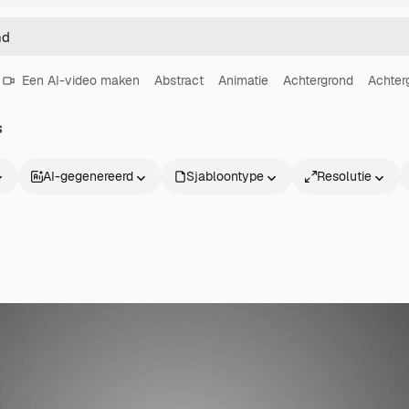
Een AI-video maken
Abstract
Animatie
Achtergrond
Achter
s
AI-gegenereerd
Sjabloontype
Resolutie
Producten
Aan de slag