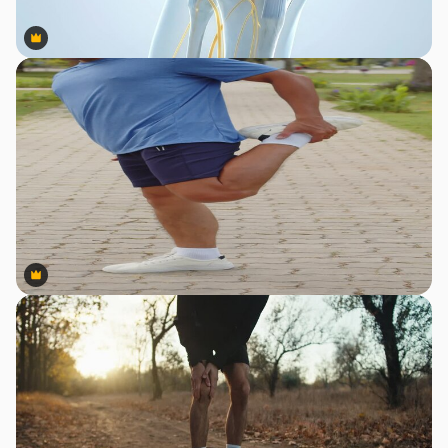
Premium
Premium
Premium
Premium