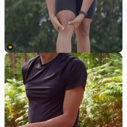
Premium
Premium