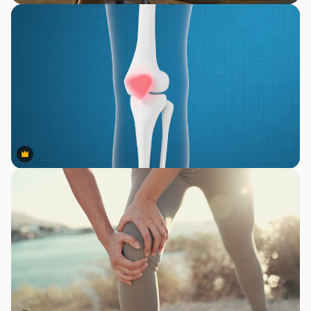
Premium
Premium