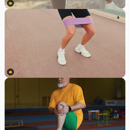
Premium
Premium
Premium
Premium