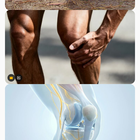
Premium
Premium
Gegenereerd door AI