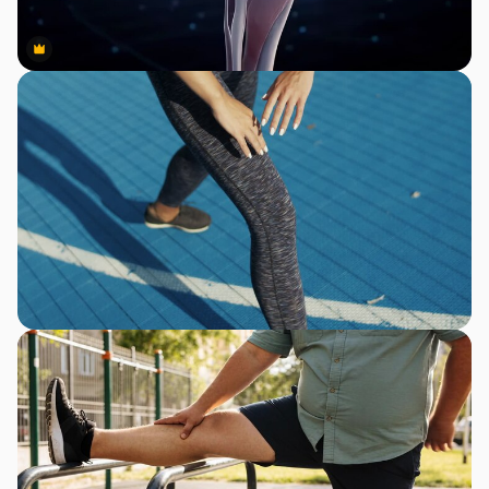
Premium
Premium