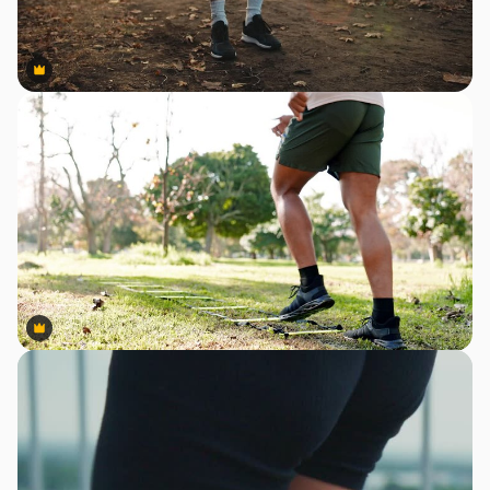
Premium
Premium
Premium
Premium