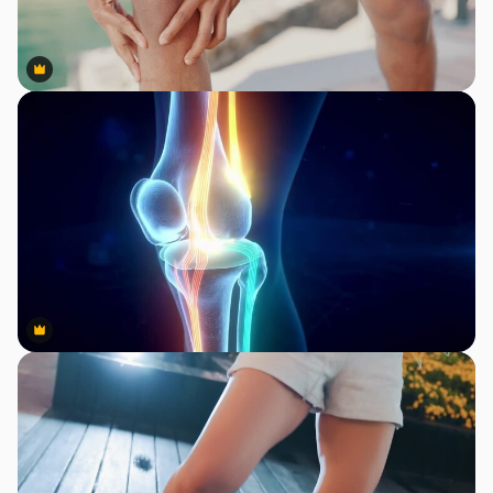
Premium
Premium
Premium
Premium