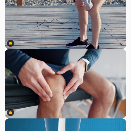
Premium
Premium
Premium
Premium