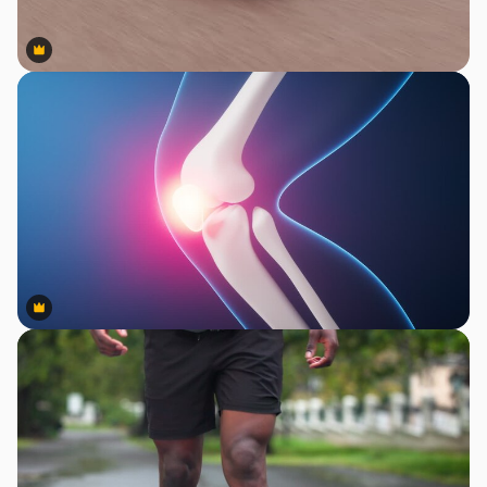
Premium
Premium
Premium
Premium