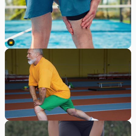
Premium
Premium