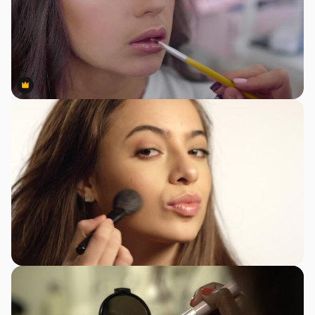
Premium
Premium