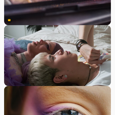
Premium
Premium