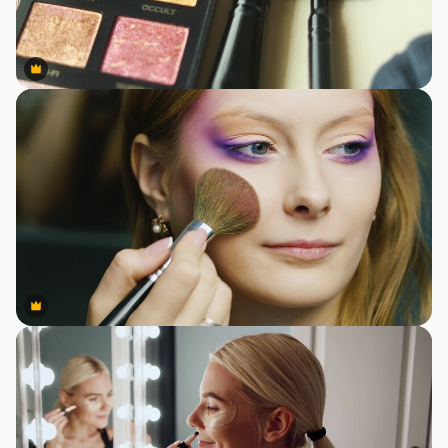
Premium
Premium
Premium
Premium