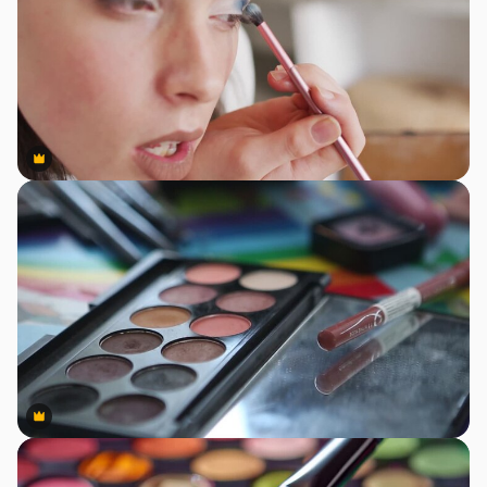
Premium
Premium
Premium
Premium