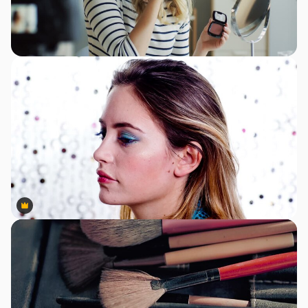
Premium
Premium