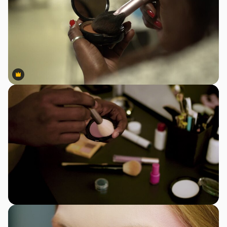
Premium
Premium