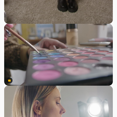
Premium
Premium