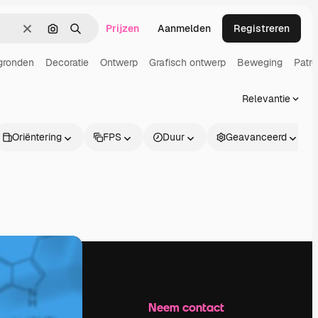
Prijzen
Aanmelden
Registreren
Wissen
Zoeken op afbeelding
Zoeken
gronden
Decoratie
Ontwerp
Grafisch ontwerp
Beweging
Patr
Relevantie
Oriëntering
FPS
Duur
Geavanceerd
Bedrijf
Neem contact