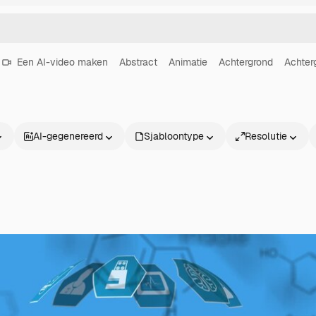
Een AI-video maken
Abstract
Animatie
Achtergrond
Achter
AI-gegenereerd
Sjabloontype
Resolutie
Producten
Aan de slag