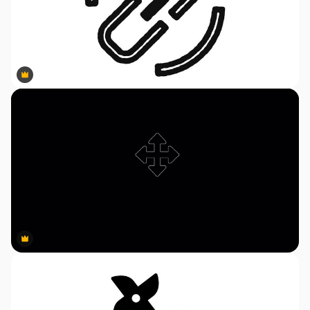
Premium
Premium
Premium
Premium