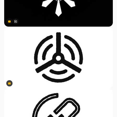
Premium
Premium
Gegenereerd door AI
Premium
Premium