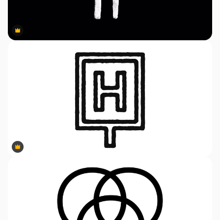
Premium
Premium
Premium
Premium