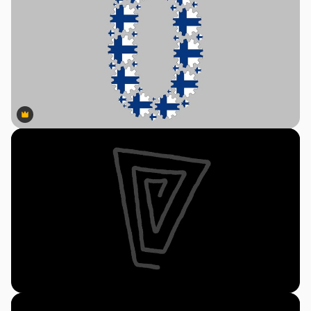
Premium
Premium