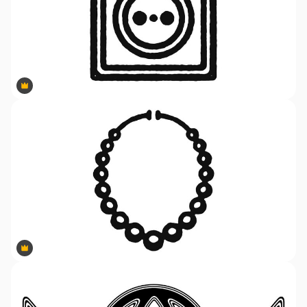
Premium
Premium
Premium
Premium