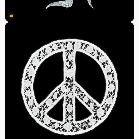
Premium
Premium