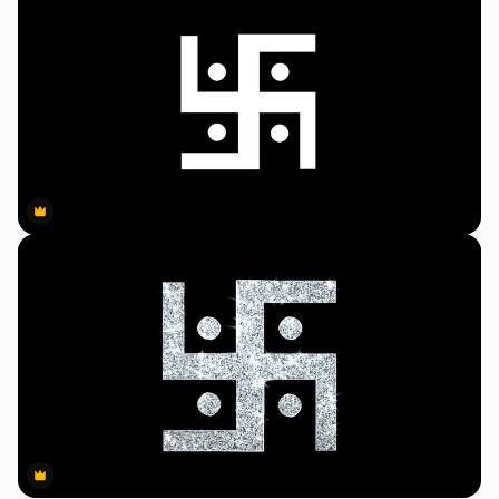
Premium
Premium
Premium
Premium