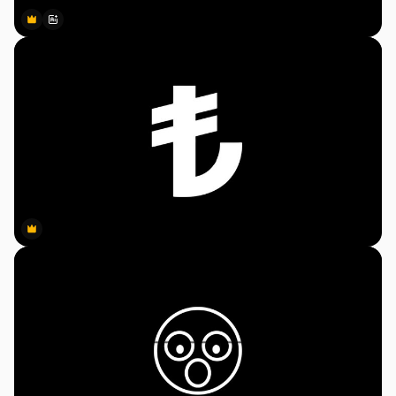
Premium
Premium
Gegenereerd door AI
Premium
Premium