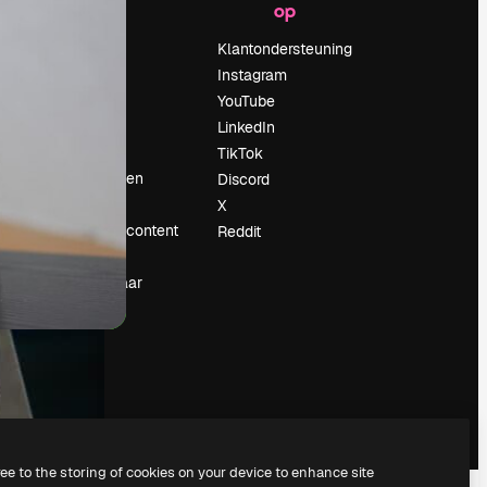
op
Prijzen
Over ons
Klantondersteuning
Reviews
Instagram
Vacatures
YouTube
Zoektrends
LinkedIn
Blog
TikTok
Evenementen
Discord
Slidesgo
X
rum
Verkoop je content
Reddit
Perszaal
Op zoek naar
magnific.ai
ree to the storing of cookies on your device to enhance site