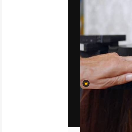
Het creatieve p
creëren. Meer 
onder creatiev
bureaus en stud
Nederlands
Premium
Premium
Premium
Premium
Premium
Premium
Premium
Premium
Premium
Premium
Premium
Premium
Premium
Premium
Premium
Premium
Premium
Premium
Premium
Premium
Premium
Premium
Premium
Premium
Premium
Premium
Premium
Premium
Premium
Premium
Premium
Premium
Premium
Premium
Premium
Premium
Premium
Premium
Premium
Premium
Premium
Premium
Premium
Premium
Premium
Premium
Premium
Premium
Premium
Premium
Premium
Premium
Premium
Premium
Premium
Premium
Premium
Premium
Premium
Premium
Premium
Premium
Premium
Premium
Premium
Premium
Premium
Premium
Premium
Premium
Premium
Premium
Premium
Premium
Premium
Premium
Premium
Premium
Premium
Premium
Premium
Premium
Premium
Premium
Gegenereerd door 
Gegenereerd door 
Copyright © 2010