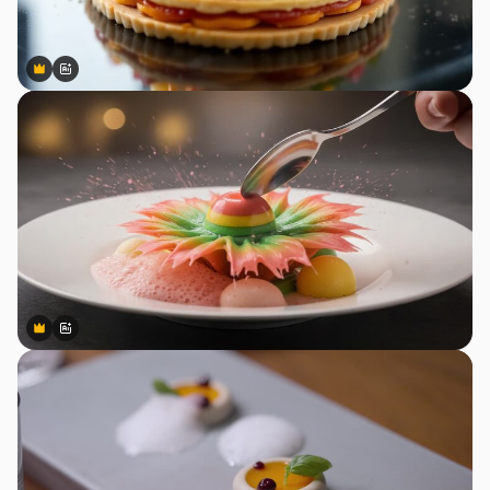
Premium
Premium
Gegenereerd door AI
Premium
Premium
Gegenereerd door AI