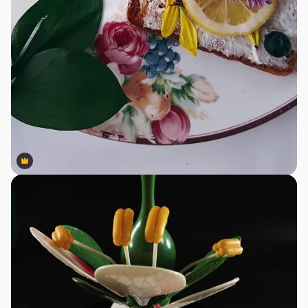
Premium
Premium