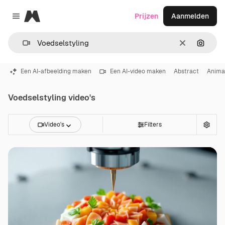
Magnific
Prijzen
Aanmelden
Close menu
Wissen
Zoeken
Een AI-afbeelding maken
Een AI-video maken
Abstract
Anima
Voedselstyling video's
Video's
Filters