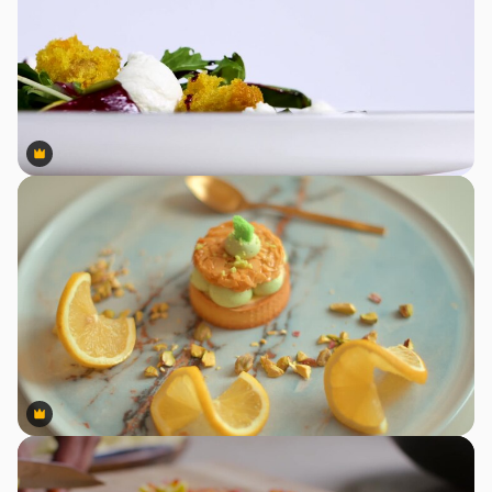
Premium
Premium
Premium
Premium