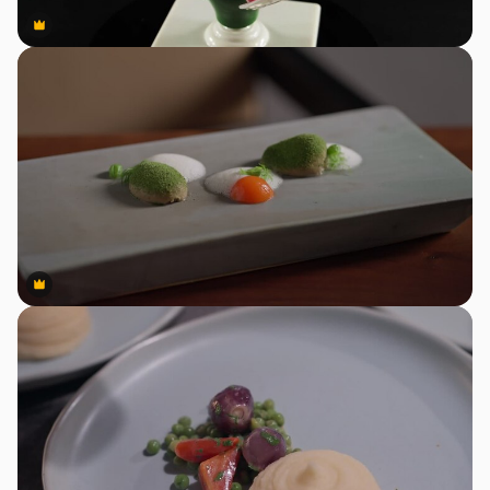
Premium
Premium
Premium
Premium