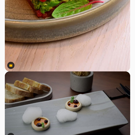
Premium
Premium