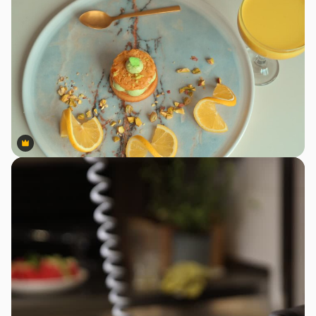
Premium
Premium