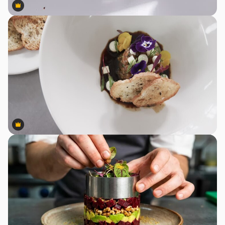
Premium
Premium
Premium
Premium