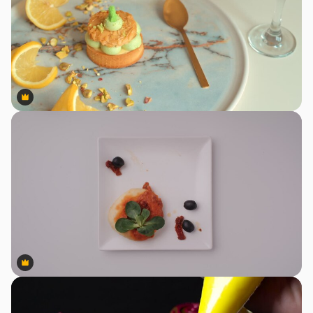
Premium
Premium
Premium
Premium