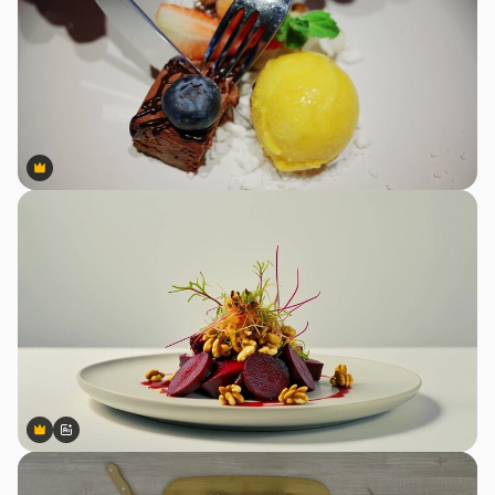
Premium
Premium
Premium
Premium
Gegenereerd door AI