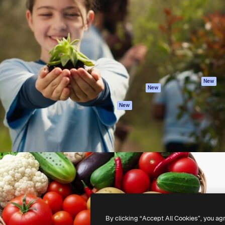
latform om je beste werk te
Spaces
Academy
dan 1 miljoen abonnees
AI-assistent
Documentatie
elingen, ondernemingen,
AI Image Generator
Ondersteuning
io's.
AI Video Generator
Algemene
voorwaarden
AI Voice Generator
Privacybeleid
Stockcontent
Originelen
MCP voor
New
New
Claude/ChatGPT
Cookiebeleid
Agenten
Vertrouwenscent
New
API
Partners
Mobiele app
Onderneming
Alle Magnific-tools
AI
AI
AI
AI
AI
AI
AI
AI
AI
AI
AI
AI
AI
AI
AI
AI
AI
AI
AI
AI
AI
AI
AI
AI
AI
-
2026
Freepik Company S.L.U.
Alle rechten voorbehouden
.
By clicking “Accept All Cookies”, you ag