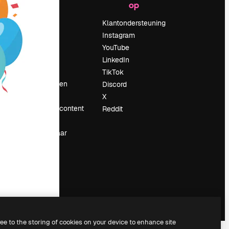
op
Prijzen
Over ons
Klantondersteuning
Reviews
Instagram
Vacatures
YouTube
Zoektrends
LinkedIn
Blog
TikTok
Evenementen
Discord
Slidesgo
X
rum
Verkoop je content
Reddit
Perszaal
Op zoek naar
magnific.ai
ree to the storing of cookies on your device to enhance site