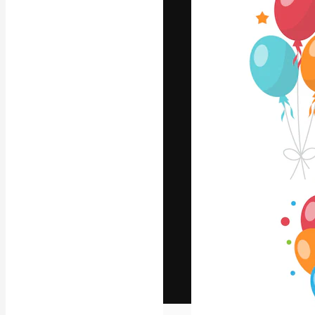
Het creatieve p
creëren. Meer 
onder creatiev
bureaus en stud
Nederlands
Copyright © 2010