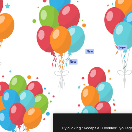
latform om je beste werk te
Spaces
Academy
dan 1 miljoen abonnees
AI-assistent
Documentatie
elingen, ondernemingen,
AI Image Generator
Ondersteuning
io's.
AI Video Generator
Algemene
voorwaarden
AI Voice Generator
Privacybeleid
Stockcontent
Originelen
MCP voor
New
New
Claude/ChatGPT
Cookiebeleid
Agenten
Vertrouwenscent
New
API
Partners
Mobiele app
Onderneming
Alle Magnific-tools
-
2026
Freepik Company S.L.U.
Alle rechten voorbehouden
.
By clicking “Accept All Cookies”, you ag