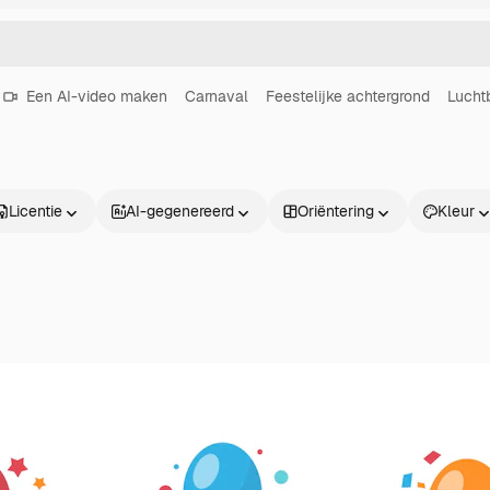
Een AI-video maken
Carnaval
Feestelijke achtergrond
Lucht
Licentie
AI-gegenereerd
Oriëntering
Kleur
Producten
Aan de slag