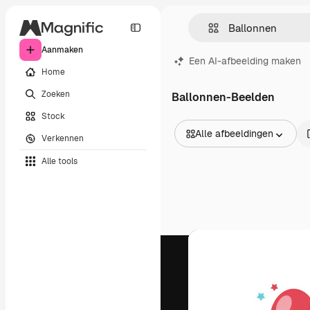
Aanmaken
Een AI-afbeelding maken
Home
Zoeken
Ballonnen-Beelden
Stock
Alle afbeeldingen
Verkennen
Alle afbeeldingen
Alle tools
Vectors
Illustraties
Foto's
PSD
Sjablonen
Mockups
Video's
Filmmateriaal
Dynamische afbeeldingen
Videosjablonen
Iconen
3D-modellen
Lettertypen