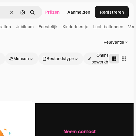
Prijzen
Aanmelden
Registreren
Wissen
Zoeken op afbeelding
Zoeken
ballon
Jubileum
Feestelijk
Kinderfeestje
Luchtballonnen
Ver
Relevantie
Online
Mensen
Bestandstype
Gea
bewerkbaar
Bedrijf
Neem contact