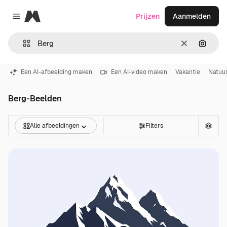
Magnific
Prijzen
Aanmelden
Close menu
Wissen
Zoeken
Een AI-afbeelding maken
Een AI-video maken
Vakantie
Natuu
Berg-Beelden
Alle afbeeldingen
Filters