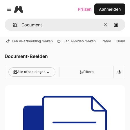
Magnific
Prijzen
Aanmelden
Close menu
Wissen
Zoeken
Een AI-afbeelding maken
Een AI-video maken
Frame
Cloud
Document-Beelden
Alle afbeeldingen
Filters