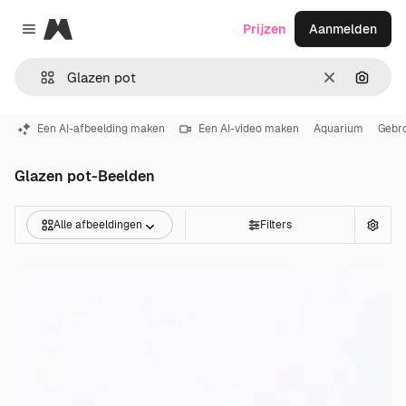
Magnific
Prijzen
Aanmelden
Close menu
Wissen
Zoeken
Een AI-afbeelding maken
Een AI-video maken
Aquarium
Gebro
Glazen pot-Beelden
Alle afbeeldingen
Filters