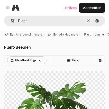
Magnific
Prijzen
Aanmelden
Close menu
Wissen
Zoeken
Een AI-afbeelding maken
Een AI-video maken
Fruit
Jungle
Plant-Beelden
Alle afbeeldingen
Filters