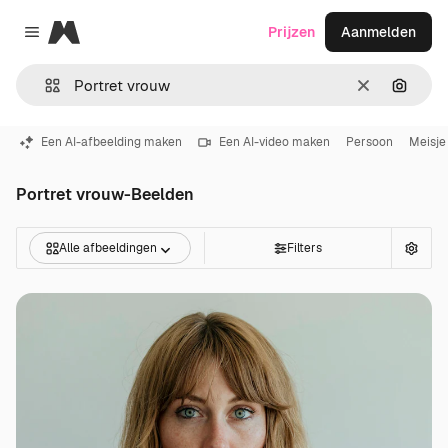
Magnific
Prijzen
Aanmelden
Close menu
Wissen
Zoeken
Een AI-afbeelding maken
Een AI-video maken
Persoon
Meisje
Portret vrouw-Beelden
Alle afbeeldingen
Filters