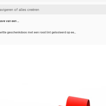
ave van een …
3D-weergave van een witte geschenkdoos met een rood lint geïsoleerd op een witte achtergrond