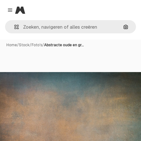
Magnific
Close menu
Zoeken
Home
/
Stock
/
Foto's
/
Abstracte oude en gr…