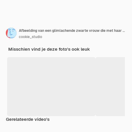
Afbeelding van een glimlachende zwarte vrouw die met haar vingers omhoog wijst en een grote reclame voor de verkoop van promo's toont met een gele t-shirt op een witte achtergrond
cookie_studio
Misschien vind je deze foto's ook leuk
Gerelateerde video's
Premium
Premium
Gegenereerd door AI
Premium
Premium