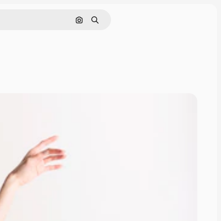
Zoeken op afbeelding
Zoeken