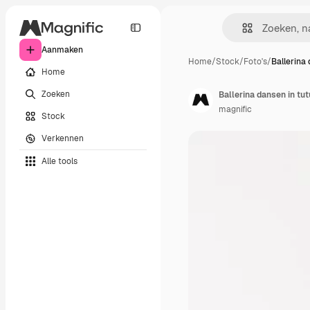
Aanmaken
Home
/
Stock
/
Foto's
/
Ballerina 
Home
Zoeken
Ballerina dansen in tut
magnific
Stock
Verkennen
Alle tools