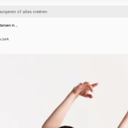
dansen in …
u jurk