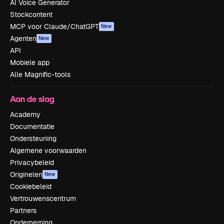
AI Voice Generator
Stockcontent
MCP voor Claude/ChatGPT
New
Agenten
New
API
Mobiele app
Alle Magnific-tools
Aan de slag
Academy
Documentatie
Ondersteuning
Algemene voorwaarden
Privacybeleid
Originelen
New
Cookiebeleid
Vertrouwenscentrum
Partners
Onderneming