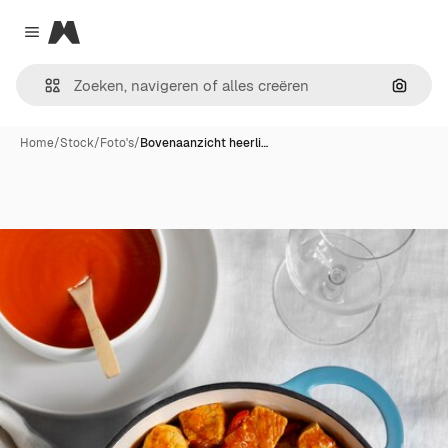
Magnific
Close menu
Zoeken
Home
/
Stock
/
Foto's
/
Bovenaanzicht heerli…