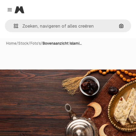
Magnific
Close menu
Zoeken
Home
/
Stock
/
Foto's
/
Bovenaanzicht Islami…