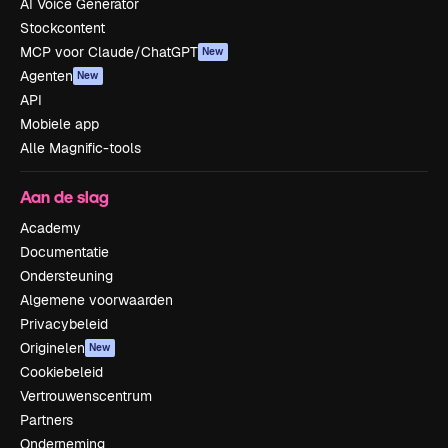
AI Voice Generator
Stockcontent
MCP voor Claude/ChatGPT
New
Agenten
New
API
Mobiele app
Alle Magnific-tools
Aan de slag
Academy
Documentatie
Ondersteuning
Algemene voorwaarden
Privacybeleid
Originelen
New
Cookiebeleid
Vertrouwenscentrum
Partners
Onderneming