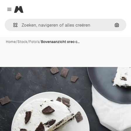
Magnific
Close menu
Zoeken
Home
/
Stock
/
Foto's
/
Bovenaanzicht oreo c…