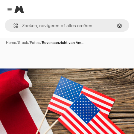
Magnific
Close menu
Zoeken
Home
/
Stock
/
Foto's
/
Bovenaanzicht van Am…