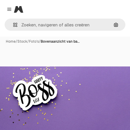
Magnific
Close menu
Zoeken
Home
/
Stock
/
Foto's
/
Bovenaanzicht van ba…