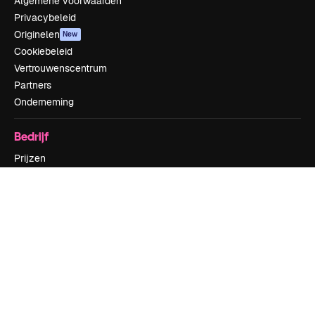
Algemene voorwaarden
Privacybeleid
Originelen
New
Cookiebeleid
Vertrouwenscentrum
Partners
Onderneming
Bedrijf
Prijzen
Over ons
Reviews
Vacatures
Zoektrends
Blog
Evenementen
Slidesgo
Verkoop je content
Perszaal