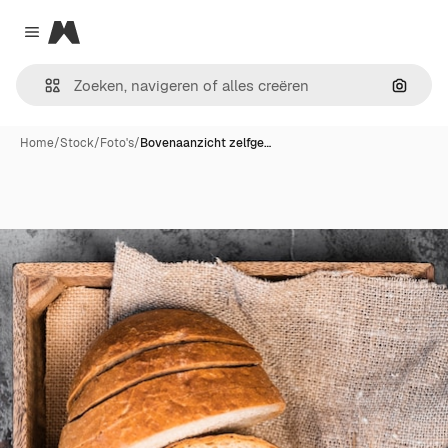
Magnific
Close menu
Zoeken
Home
/
Stock
/
Foto's
/
Bovenaanzicht zelfge…