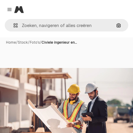
Magnific
Close menu
Zoeken
Home
/
Stock
/
Foto's
/
Civiele ingenieur en…