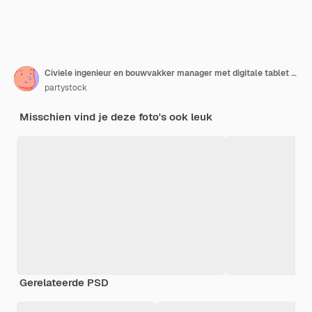
Civiele ingenieur en bouwvakker manager met digitale tablet en blauwdrukken praten en plannen over bouwplaats Samenwerking teamwerk concept
partystock
Misschien vind je deze foto's ook leuk
Gerelateerde PSD