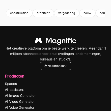
Premium
Premium
Premium
Premium
Gegenereer
construction
architect
vergadering
bouw
bouwva
Het creatieve platform om je beste werk te creëren. Meer dan 1
miljoen abonnees onder creatievelingen, ondernemingen,
bureaus en studio's.
Nederlands
Producten
Spaces
AI-assistent
AI Image Generator
AI Video Generator
AI Voice Generator