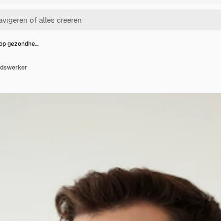
 op gezondhe…
idswerker