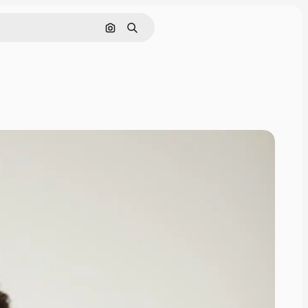
Zoeken op afbeelding
Zoeken