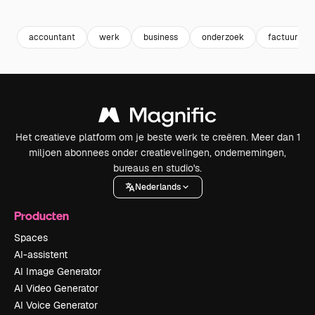
Premium
Premium
Premium
Premium
accountant
werk
business
onderzoek
factuur
Het creatieve platform om je beste werk te creëren. Meer dan 1
miljoen abonnees onder creatievelingen, ondernemingen,
bureaus en studio's.
Nederlands
Producten
Spaces
AI-assistent
AI Image Generator
AI Video Generator
AI Voice Generator