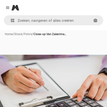
Magnific
Close menu
Zoeken
Home
/
Stock
/
Foto's
/
Close-up Van Zakenma…