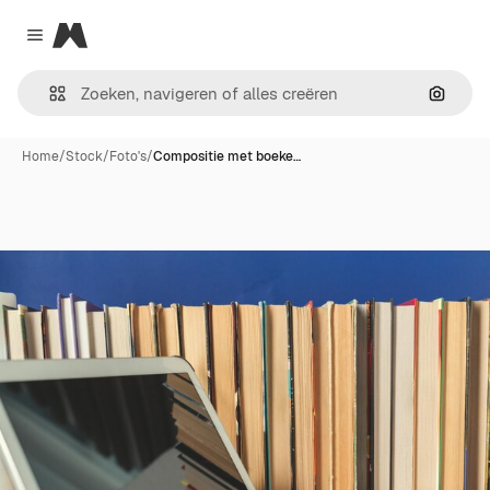
Magnific
Close menu
Zoeken
Home
/
Stock
/
Foto's
/
Compositie met boeke…