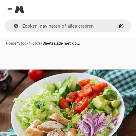
Magnific
Close menu
Zoeken
Home
/
Stock
/
Foto's
/
Dieetsalade met kip,…