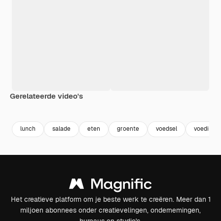
Gerelateerde video's
Premium
Premium
Premium
Premium
lunch
salade
eten
groente
voedsel
voeding
Het creatieve platform om je beste werk te creëren. Meer dan 1
miljoen abonnees onder creatievelingen, ondernemingen,
bureaus en studio's.