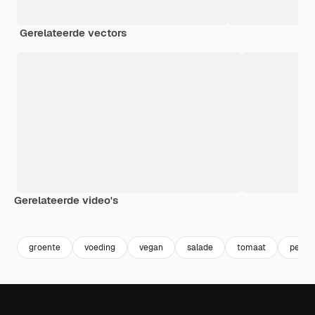
Gerelateerde vectors
Gerelateerde video's
Premium
Premium
Gegenereerd door AI
Premium
Premium
groente
voeding
vegan
salade
tomaat
peper