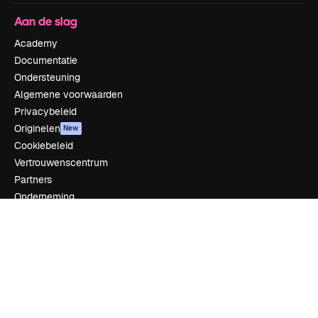
Aan de slag
Academy
Documentatie
Ondersteuning
Algemene voorwaarden
Privacybeleid
Originelen
New
Cookiebeleid
Vertrouwenscentrum
Partners
Onderneming
Bedrijf
Prijzen
Over ons
Reviews
Vacatures