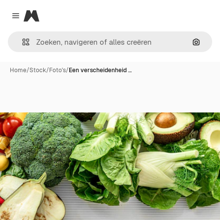
Magnific
Close menu
Zoeken
Home
/
Stock
/
Foto's
/
Een verscheidenheid …