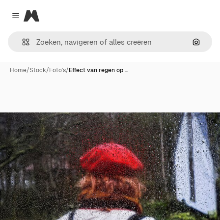
Magnific
Close menu
Zoeken
Home
/
Stock
/
Foto's
/
Effect van regen op …