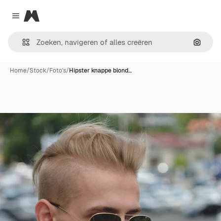
Magnific
Close menu
Zoeken
Home
/
Stock
/
Foto's
/
Hipster knappe blond…