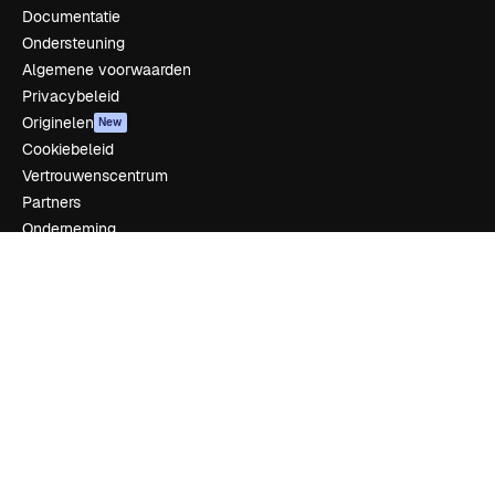
Documentatie
Ondersteuning
Algemene voorwaarden
Privacybeleid
Originelen
New
Cookiebeleid
Vertrouwenscentrum
Partners
Onderneming
Bedrijf
Prijzen
Over ons
Reviews
Vacatures
Zoektrends
Blog
Evenementen