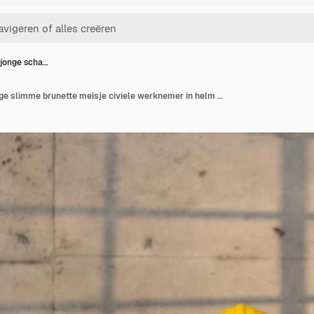
 jonge scha…
Ingenieur jonge schattige slimme brunette meisje civiele werknemer in helm en vest schreeuwen?